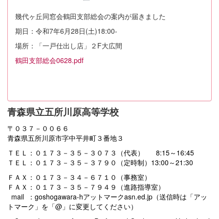
幾代ヶ丘同窓会鶴田支部総会の案内が届きました
期日：令和7年6月28日(土)18:00-
場所：「一戸仕出し店」２F大広間
鶴田支部総会0628.pdf
青森県立五所川原高等学校
〒０３７－００６６
青森県五所川原市字中平井町３番地３
ＴＥＬ：０１７３－３５－３０７３（代表） 8:15～16:45
ＴＥＬ：０１７３－３５－３７９０（定時制）13:00～21:30
ＦＡＸ：０１７３－３４－６７１０（事務室）
ＦＡＸ：０１７３－３５－７９４９（進路指導室）
mail ：goshogawara-hアットマークasn.ed.jp（送信時は「アッ
トマーク」を「@」に変更してください）