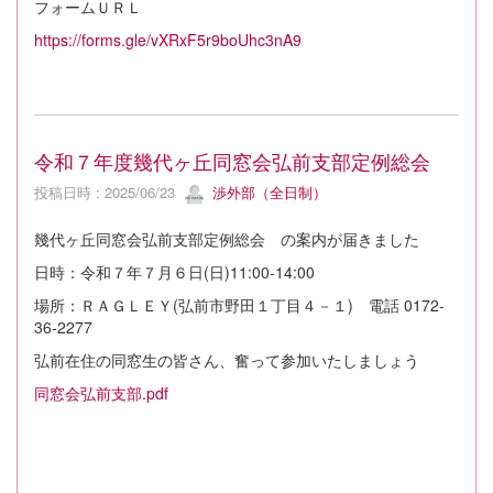
フォームＵＲＬ
https://forms.gle/vXRxF5r9boUhc3nA9
令和７年度幾代ヶ丘同窓会弘前支部定例総会
投稿日時 : 2025/06/23
渉外部（全日制）
幾代ヶ丘同窓会弘前支部定例総会 の案内が届きました
日時：令和７年７月６日(日)11:00-14:00
場所：ＲＡＧＬＥＹ(弘前市野田１丁目４－１) 電話 0172-
36-2277
弘前在住の同窓生の皆さん、奮って参加いたしましょう
同窓会弘前支部.pdf