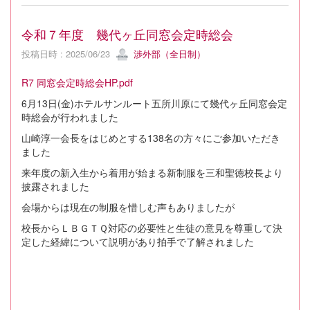
令和７年度 幾代ヶ丘同窓会定時総会
投稿日時 : 2025/06/23
渉外部（全日制）
R7 同窓会定時総会HP.pdf
6月13日(金)ホテルサンルート五所川原にて幾代ヶ丘同窓会定
時総会が行われました
山崎淳一会長をはじめとする138名の方々にご参加いただき
ました
来年度の新入生から着用が始まる新制服を三和聖徳校長より
披露されました
会場からは現在の制服を惜しむ声もありましたが
校長からＬＢＧＴＱ対応の必要性と生徒の意見を尊重して決
定した経緯について説明があり拍手で了解されました