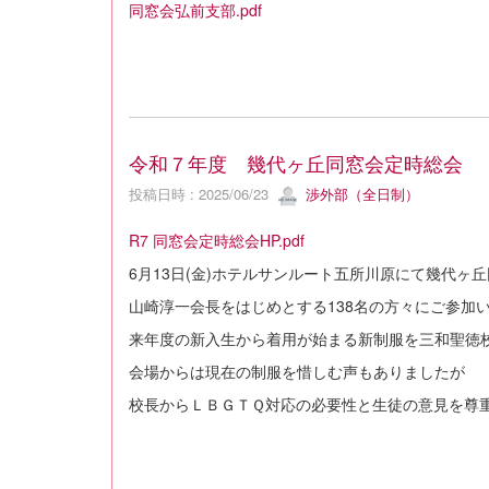
同窓会弘前支部.pdf
令和７年度 幾代ヶ丘同窓会定時総会
投稿日時 : 2025/06/23
渉外部（全日制）
R7 同窓会定時総会HP.pdf
6月13日(金)ホテルサンルート五所川原にて幾代ヶ
山崎淳一会長をはじめとする138名の方々にご参加
来年度の新入生から着用が始まる新制服を三和聖徳
会場からは現在の制服を惜しむ声もありましたが
校長からＬＢＧＴＱ対応の必要性と生徒の意見を尊