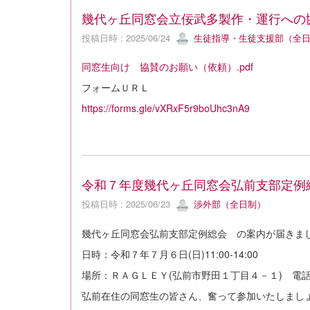
幾代ヶ丘同窓会立佞武多製作・運行への
投稿日時 : 2025/06/24
生徒指導・生徒支援部（全
同窓生向け 協賛のお願い（依頼）.pdf
フォームＵＲＬ
https://forms.gle/vXRxF5r9boUhc3nA9
令和７年度幾代ヶ丘同窓会弘前支部定例
投稿日時 : 2025/06/23
渉外部（全日制）
幾代ヶ丘同窓会弘前支部定例総会 の案内が届きま
日時：令和７年７月６日(日)11:00-14:00
場所：ＲＡＧＬＥＹ(弘前市野田１丁目４－１) 電話 017
弘前在住の同窓生の皆さん、奮って参加いたしまし