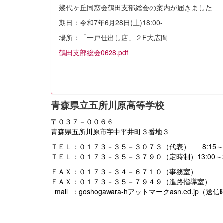
幾代ヶ丘同窓会鶴田支部総会の案内が届きました
期日：令和7年6月28日(土)18:00-
場所：「一戸仕出し店」２F大広間
鶴田支部総会0628.pdf
青森県立五所川原高等学校
〒０３７－００６６
青森県五所川原市字中平井町３番地３
ＴＥＬ：０１７３－３５－３０７３（代表） 8:15～16
ＴＥＬ：０１７３－３５－３７９０（定時制）13:00～21
ＦＡＸ：０１７３－３４－６７１０（事務室）
ＦＡＸ：０１７３－３５－７９４９（進路指導室）
mail ：goshogawara-hアットマークasn.ed