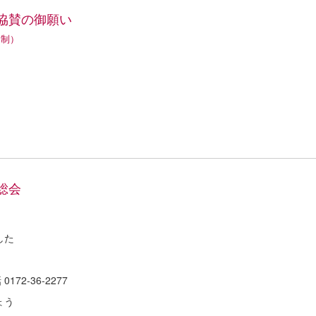
協賛の御願い
日制）
総会
した
2-36-2277
ょう