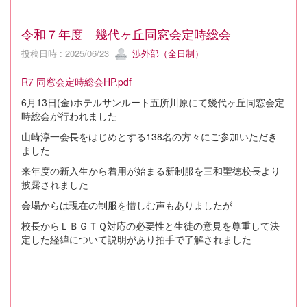
令和７年度 幾代ヶ丘同窓会定時総会
投稿日時 : 2025/06/23
渉外部（全日制）
R7 同窓会定時総会HP.pdf
6月13日(金)ホテルサンルート五所川原にて幾代ヶ丘同窓会定
時総会が行われました
山崎淳一会長をはじめとする138名の方々にご参加いただき
ました
来年度の新入生から着用が始まる新制服を三和聖徳校長より
披露されました
会場からは現在の制服を惜しむ声もありましたが
校長からＬＢＧＴＱ対応の必要性と生徒の意見を尊重して決
定した経緯について説明があり拍手で了解されました