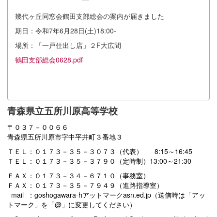
幾代ヶ丘同窓会鶴田支部総会の案内が届きました
期日：令和7年6月28日(土)18:00-
場所：「一戸仕出し店」２F大広間
鶴田支部総会0628.pdf
青森県立五所川原高等学校
〒０３７－００６６
青森県五所川原市字中平井町３番地３
ＴＥＬ：０１７３－３５－３０７３（代表） 8:15～16:45
ＴＥＬ：０１７３－３５－３７９０（定時制）13:00～21:30
ＦＡＸ：０１７３－３４－６７１０（事務室）
ＦＡＸ：０１７３－３５－７９４９（進路指導室）
mail ：goshogawara-hアットマークasn.ed.jp（送信時は「アッ
トマーク」を「@」に変更してください）