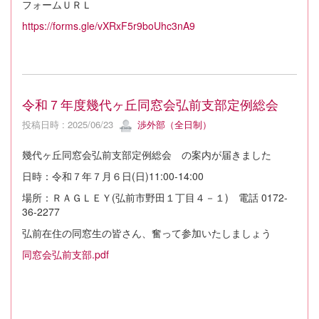
フォームＵＲＬ
https://forms.gle/vXRxF5r9boUhc3nA9
令和７年度幾代ヶ丘同窓会弘前支部定例総会
投稿日時 : 2025/06/23
渉外部（全日制）
幾代ヶ丘同窓会弘前支部定例総会 の案内が届きました
日時：令和７年７月６日(日)11:00-14:00
場所：ＲＡＧＬＥＹ(弘前市野田１丁目４－１) 電話 0172-
36-2277
弘前在住の同窓生の皆さん、奮って参加いたしましょう
同窓会弘前支部.pdf