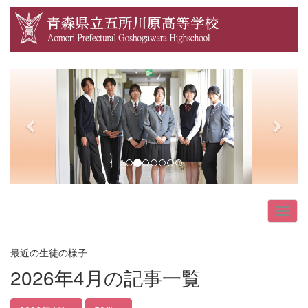
p
n
r
e
e
x
v
t
i
o
u
s
最近の生徒の様子
2026年4月の記事一覧