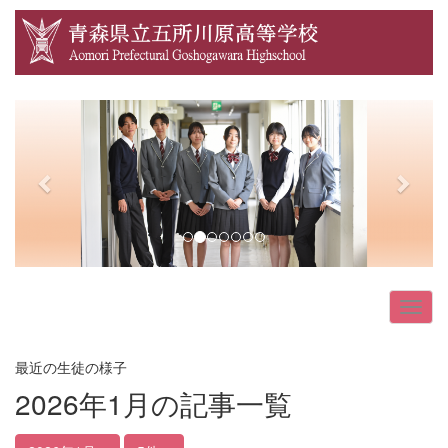
p
n
r
e
e
x
v
t
i
o
u
s
最近の生徒の様子
2026年1月の記事一覧