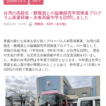
2026年1月
5件
台湾の高校生・教職員との協働探究学習推進プログ
ラム派遣研修～永春高級中学を訪問しました
投稿日時 : 01/09
理数科・SSH（全日制）
青森の新たな未来を切り拓くグローバル人材育成事業「台湾の高
校生・教職員との協働探究学習推進プログラム」の一環として、
本校の生徒16名（1年生6名、2年生10名）が台湾を訪問し、歴史
や文化の学習、台北市立永春高級中学との交流活動を行いまし
た。本校の台湾訪問は今年度で3回目となります。今年度は台湾と
青森を結ぶ直行便が再開されたこともあり、昨年度より1日長い4
泊5日の日程で実施されました。