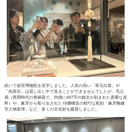
続いて故宮博物院を見学しました。人気の高い「翠玉白菜」や
「肉形石」は貸し出し中で見ることができませんでしたが、毛公
鼎（西周時代の青銅器で、内側に497字の銘文が刻まれた貴重な資
料）や、象牙から彫り出された18層構造の精巧な彫刻「象牙雕鏤
空人物套球」など、多くの文化財を鑑賞しました。