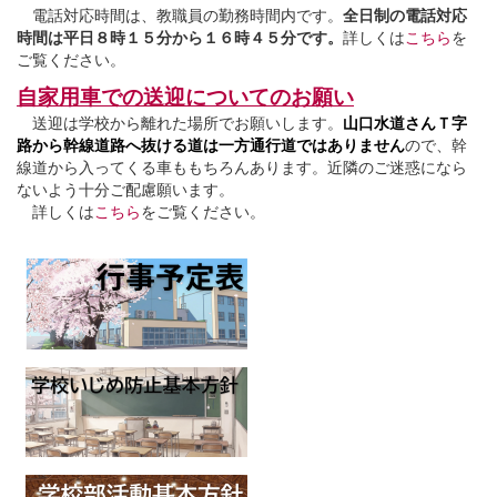
電話対応時間は、教職員の勤務時間内です。
全日制の電話対応
時間は平日８時１５分から１６時４５分です。
詳しくは
こちら
を
ご覧ください。
自家用車での送迎についてのお願い
送迎は学校から離れた場所でお願いします。
山口水道さんＴ字
路から幹線道路へ抜ける道は一方通行道ではありません
ので、幹
線道から入ってくる車ももちろんあります。近隣のご迷惑になら
ないよう十分ご配慮願います。
詳しくは
こちら
をご覧ください。