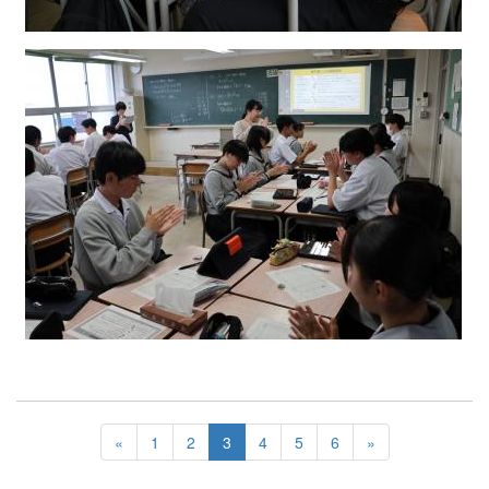
«
1
2
3
4
5
6
»