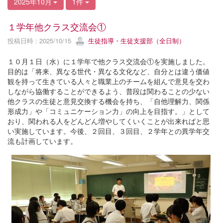
2025年10月
1件
１学年他クラス交流会①
投稿日時 : 2025/10/15
生徒指導・生徒支援部（全日制）
１０月１日（水）に１学年で他クラス交流会①を実施しました。
目的は「将来、異なる世代・異なる文化など、自分とは違う価値
観を持って生きている人々と職業上のチームを組んで意見を交わ
しながら協働することができるよう、普段は関わることの少ない
他クラスの生徒と意見交換する機会を持ち、「自他理解力、関係
形成力」や「コミュニケーション力」の向上を目指す。」として
おり、関われる人をどんどん増やしてくいくことが出来ればと思
い実施しています。今後、２回目、３回目、２学年との異学年交
流も計画しています。