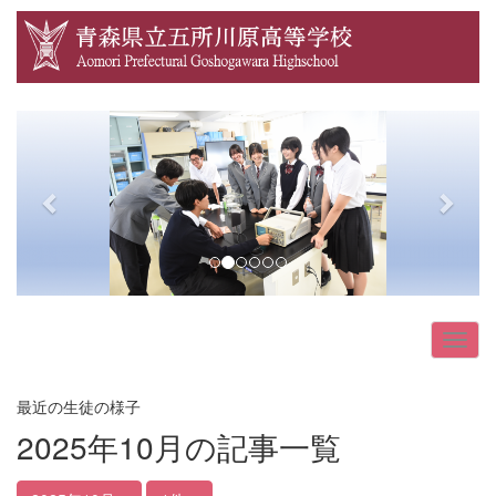
p
n
r
e
e
x
v
t
i
o
u
s
最近の生徒の様子
2025年10月の記事一覧