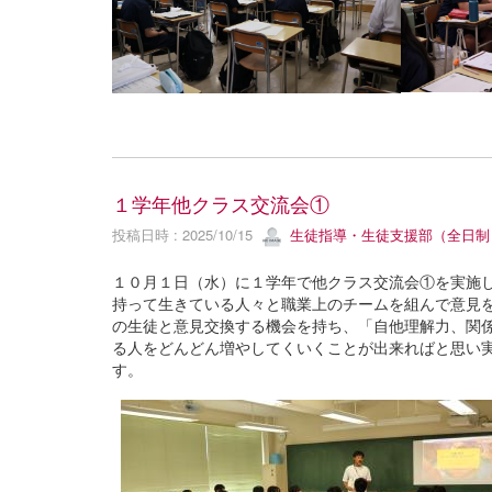
１学年他クラス交流会①
投稿日時 : 2025/10/15
生徒指導・生徒支援部（全日制
１０月１日（水）に１学年で他クラス交流会①を実施
持って生きている人々と職業上のチームを組んで意見
の生徒と意見交換する機会を持ち、「自他理解力、関
る人をどんどん増やしてくいくことが出来ればと思い
す。