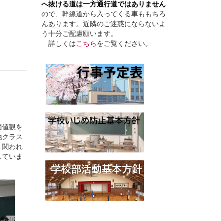
へ抜ける道は一方通行道ではありません
ので、幹線道から入ってくる車ももちろ
んあります。近隣のご迷惑にならないよ
う十分ご配慮願います。
詳しくは
こちら
をご覧ください。
価値観を
他クラス
、関われ
していま