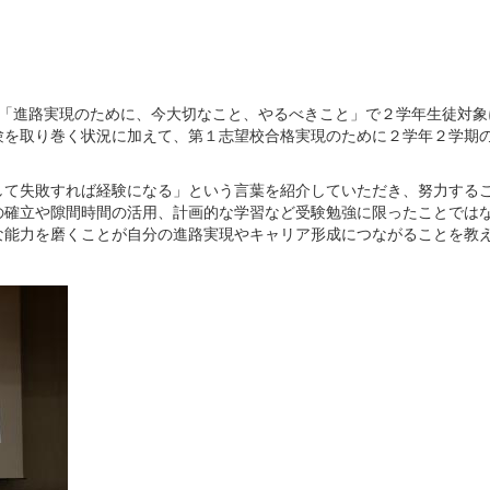
演題「進路実現のために、今大切なこと、やるべきこと」で２学年生徒対
験を取り巻く状況に加えて、第１志望校合格実現のために２学年２学期
て失敗すれば経験になる」という言葉を紹介していただき、努力する
の確立や隙間時間の活用、計画的な学習など受験勉強に限ったことでは
な能力を磨くことが自分の進路実現やキャリア形成につながることを教