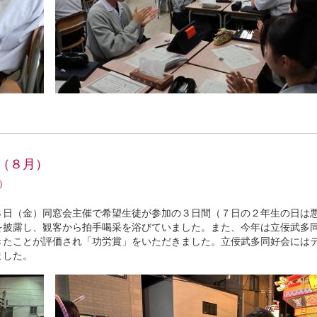
（８月）
）
８日（金）同窓会主催で希望生徒が参加の３日間（７日の２年生の日は
を披露し、観客から拍手喝采を浴びていました。また、今年は立佞武多
きたことが評価され「功労賞」をいただきました。立佞武多同好会には
ました。