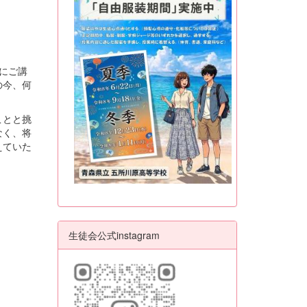
象にご講
の今、何
ことと挑
なく、将
えていた
生徒会公式instagram