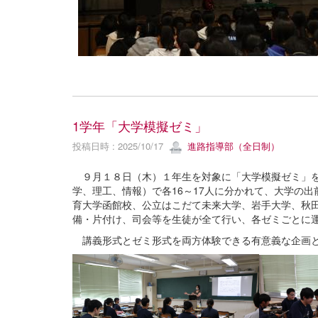
1学年「大学模擬ゼミ」
投稿日時 : 2025/10/17
進路指導部（全日制）
９月１８日（木）１年生を対象に「大学模擬ゼミ」を
学、理工、情報）で各16～17人に分かれて、大学の
育大学函館校、公立はこだて未来大学、岩手大学、秋
備・片付け、司会等を生徒が全て行い、各ゼミごとに
講義形式とゼミ形式を両方体験できる有意義な企画と