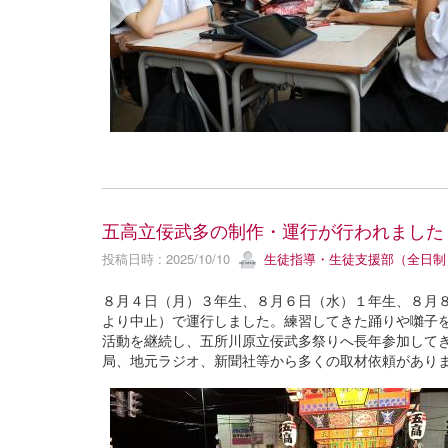
五高立佞武多の制作・運行が行われました
投稿日時 : 2025/10/10
生徒指導・生徒支援部（全日制
８月４日（月）３年生、８月６日（水）１年生、８月
より中止）で運行しました。練習してきた踊りや囃子
活動を継続し、五所川原立佞武多祭りへ長年参加して
局、地元ラジオ、新聞社等から多くの取材依頼があり