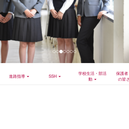
学校生活・部活
保護者
進路指導
SSH
動
の皆