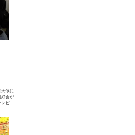
悪天候に
同好会が
テレビ