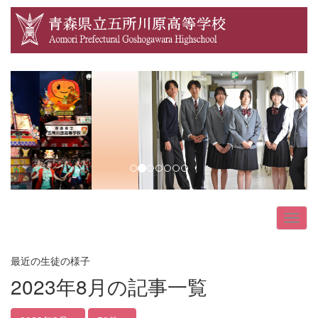
p
n
r
e
e
x
v
t
i
o
u
s
最近の生徒の様子
2023年8月の記事一覧