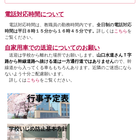
電話対応時間について
電話対応時間は、教職員の勤務時間内です。
全日制の電話対応
時間は平日８時１５分から１６時４５分です。
詳しくは
こちら
を
ご覧ください。
自家用車での送迎についてのお願い
送迎は学校から離れた場所でお願いします。
山口水道さんＴ字
路から幹線道路へ抜ける道は一方通行道ではありません
ので、幹
線道から入ってくる車ももちろんあります。近隣のご迷惑になら
ないよう十分ご配慮願います。
詳しくは
こちら
をご覧ください。