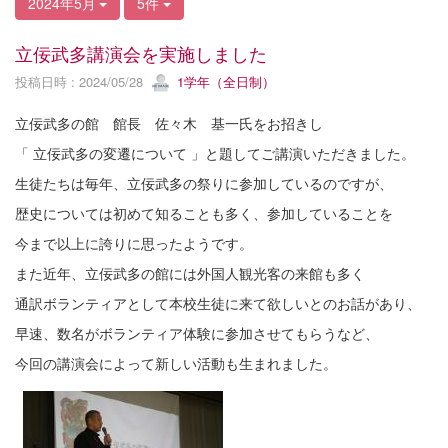
2024年5月
5件
立佞武多講演会を実施しました
投稿日時 : 2024/05/28
1学年（全日制）
立佞武多の館 館長 佐々木 基一氏をお招きし
「 立佞武多の変遷について 」と題してご講演いただきました。
生徒たちは毎年、立佞武多の祭りに参加しているのですが、
歴史については初めて知ることも多く、参加していることを
今まで以上に誇りに思ったようです。
また近年、立佞武多の館には外国人観光客の来館も多く
通訳ボランティアとして本校生徒に来て欲しいとのお話があり、
早速、数名がボランティア体験に参加させてもらうなど、
今回の講演会によって新しい活動も生まれました。