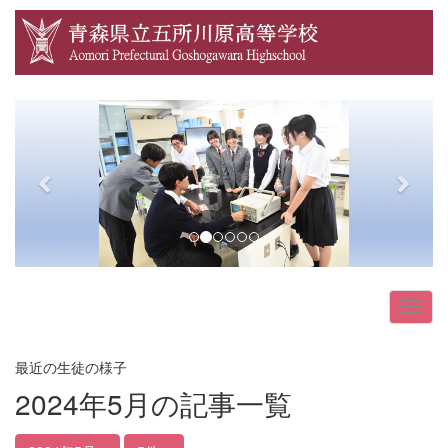
p
n
r
e
e
x
v
t
i
o
u
s
最近の生徒の様子
2024年5月の記事一覧