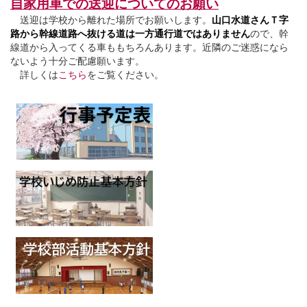
自家用車での送迎についてのお願い
送迎は学校から離れた場所でお願いします。
山口水道さんＴ字
路から幹線道路へ抜ける道は一方通行道ではありません
ので、幹
線道から入ってくる車ももちろんあります。近隣のご迷惑になら
ないよう十分ご配慮願います。
詳しくは
こちら
をご覧ください。