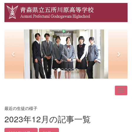
p
n
r
e
e
x
v
t
i
o
u
s
最近の生徒の様子
2023年12月の記事一覧