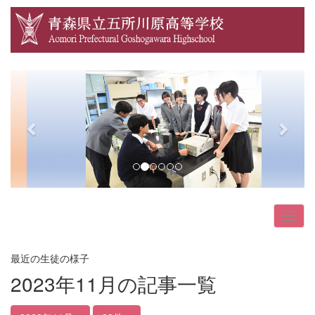
p
n
r
e
e
x
v
t
i
o
u
s
最近の生徒の様子
2023年11月の記事一覧