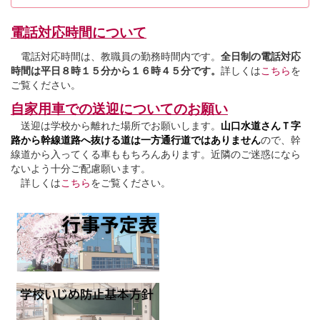
電話対応時間について
電話対応時間は、教職員の勤務時間内です。
全日制の電話対応
時間は平日８時１５分から１６時４５分です。
詳しくは
こちら
を
ご覧ください。
自家用車での送迎についてのお願い
送迎は学校から離れた場所でお願いします。
山口水道さんＴ字
路から幹線道路へ抜ける道は一方通行道ではありません
ので、幹
線道から入ってくる車ももちろんあります。近隣のご迷惑になら
ないよう十分ご配慮願います。
詳しくは
こちら
をご覧ください。