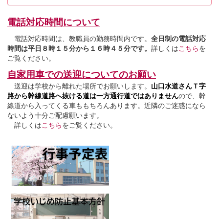
電話対応時間について
電話対応時間は、教職員の勤務時間内です。
全日制の電話対応
時間は平日８時１５分から１６時４５分です。
詳しくは
こちら
を
ご覧ください。
自家用車での送迎についてのお願い
送迎は学校から離れた場所でお願いします。
山口水道さんＴ字
路から幹線道路へ抜ける道は一方通行道ではありません
ので、幹
線道から入ってくる車ももちろんあります。近隣のご迷惑になら
ないよう十分ご配慮願います。
詳しくは
こちら
をご覧ください。