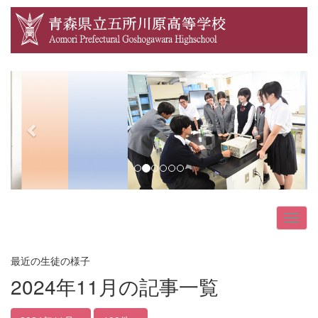
p
n
r
e
e
x
v
t
i
o
u
s
最近の生徒の様子
2024年11月の記事一覧