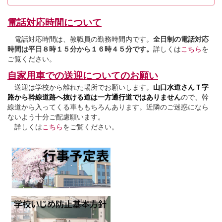
電話対応時間について
電話対応時間は、教職員の勤務時間内です。
全日制の電話対応
時間は平日８時１５分から１６時４５分です。
詳しくは
こちら
を
ご覧ください。
自家用車での送迎についてのお願い
送迎は学校から離れた場所でお願いします。
山口水道さんＴ字
路から幹線道路へ抜ける道は一方通行道ではありません
ので、幹
線道から入ってくる車ももちろんあります。近隣のご迷惑になら
ないよう十分ご配慮願います。
詳しくは
こちら
をご覧ください。