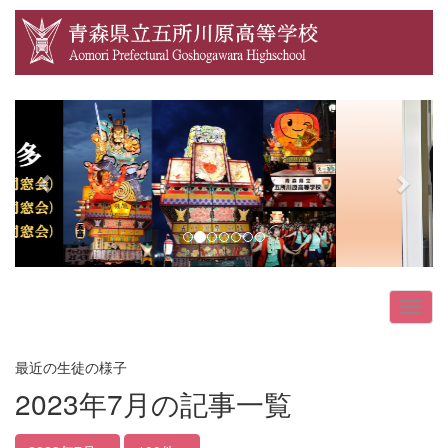
p
n
r
e
e
x
v
t
i
o
u
s
最近の生徒の様子
2023年7月の記事一覧