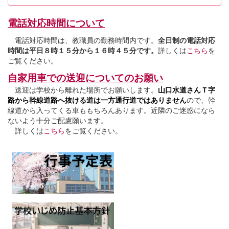
電話対応時間について
電話対応時間は、教職員の勤務時間内です。
全日制の電話対応
時間は平日８時１５分から１６時４５分です。
詳しくは
こちら
を
ご覧ください。
自家用車での送迎についてのお願い
送迎は学校から離れた場所でお願いします。
山口水道さんＴ字
路から幹線道路へ抜ける道は一方通行道ではありません
ので、幹
線道から入ってくる車ももちろんあります。近隣のご迷惑になら
ないよう十分ご配慮願います。
詳しくは
こちら
をご覧ください。