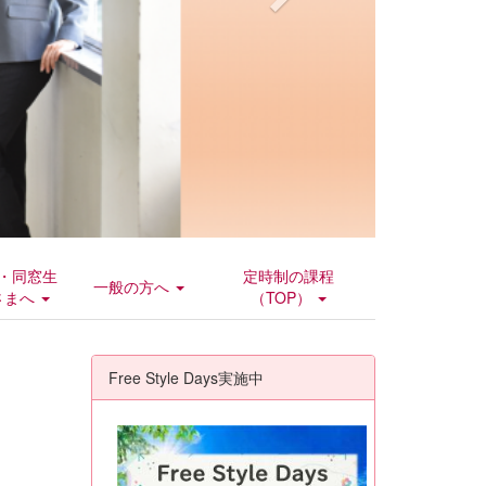
・同窓生
定時制の課程
一般の方へ
さまへ
（TOP）
Free Style Days実施中