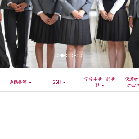
学校生活・部活
保護者
進路指導
SSH
動
の皆