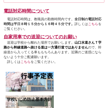
電話対応時間について
電話対応時間は、教職員の勤務時間内です。
全日制の電話対応
時間は平日８時１５分から１６時４５分です。
詳しくは
こちら
を
ご覧ください。
自家用車での送迎についてのお願い
送迎は学校から離れた場所でお願いします。
山口水道さんＴ字
路から幹線道路へ抜ける道は一方通行道ではありません
ので、幹
線道から入ってくる車ももちろんあります。近隣のご迷惑になら
ないよう十分ご配慮願います。
詳しくは
こちら
をご覧ください。