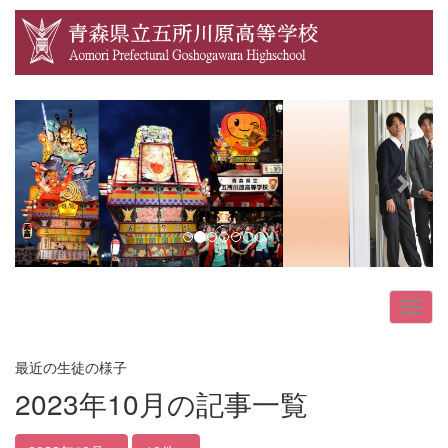
p
n
r
e
e
x
v
t
i
o
u
s
最近の生徒の様子
2023年10月の記事一覧