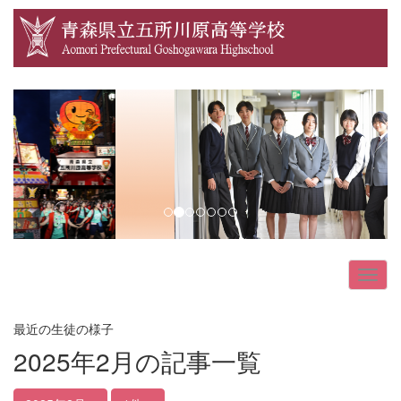
p
n
r
e
e
x
v
t
i
o
u
s
最近の生徒の様子
2025年2月の記事一覧