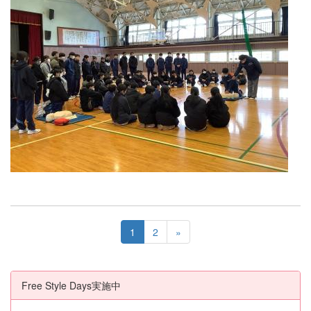
1
2
»
Free Style Days実施中