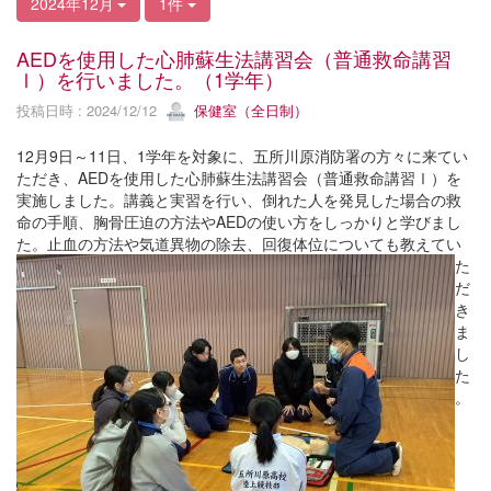
2024年12月
1件
AEDを使用した心肺蘇生法講習会（普通救命講習
Ⅰ）を行いました。（1学年）
投稿日時 : 2024/12/12
保健室（全日制）
12月9日～11日、1学年を対象に、五所川原消防署の方々に来てい
ただき、AEDを使用した心肺蘇生法講習会（普通救命講習Ⅰ）を
実施しました。講義と実習を行い、倒れた人を発見した場合の救
命の手順、胸骨圧迫の方法やAEDの使い方をしっかりと学びまし
た。止血の方法や気道異物の除去、回復体位についても教えてい
た
だ
き
ま
し
た
。