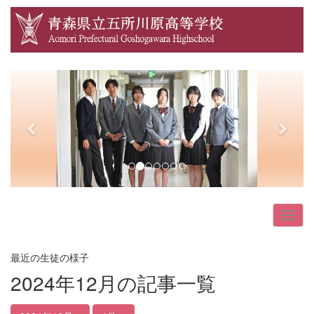
p
n
r
e
e
x
v
t
i
o
u
s
最近の生徒の様子
2024年12月の記事一覧