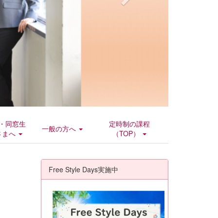
・同窓生
定時制の課程
一般の方へ
さまへ
（TOP）
Free Style Days実施中