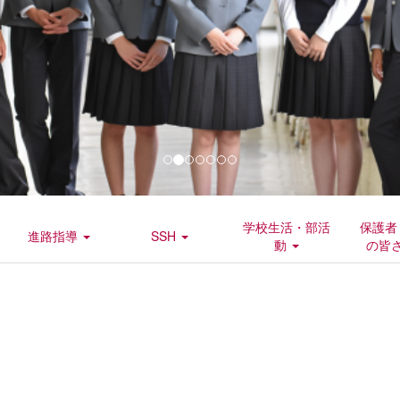
学校生活・部活
保護者
進路指導
SSH
動
の皆