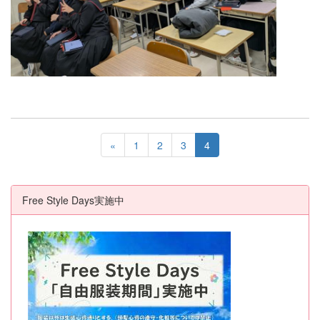
«
1
2
3
4
Free Style Days実施中