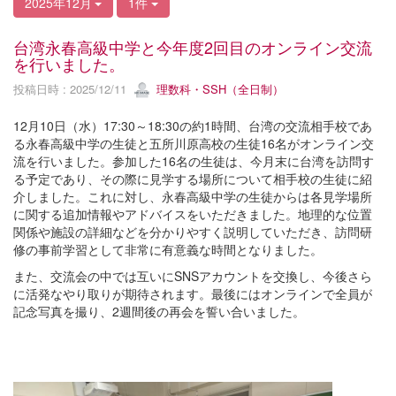
2025年12月
1件
台湾永春高級中学と今年度2回目のオンライン交流
を行いました。
投稿日時 : 2025/12/11
理数科・SSH（全日制）
12月10日（水）17:30～18:30の約1時間、台湾の交流相手校であ
る永春高級中学の生徒と五所川原高校の生徒16名がオンライン交
流を行いました。参加した16名の生徒は、今月末に台湾を訪問す
る予定であり、その際に見学する場所について相手校の生徒に紹
介しました。これに対し、永春高級中学の生徒からは各見学場所
に関する追加情報やアドバイスをいただきました。地理的な位置
関係や施設の詳細などを分かりやすく説明していただき、訪問研
修の事前学習として非常に有意義な時間となりました。
また、交流会の中では互いにSNSアカウントを交換し、今後さら
に活発なやり取りが期待されます。最後にはオンラインで全員が
記念写真を撮り、2週間後の再会を誓い合いました。