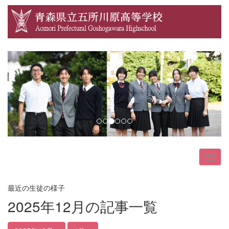
p
n
r
e
e
x
v
t
i
o
u
s
最近の生徒の様子
2025年12月の記事一覧