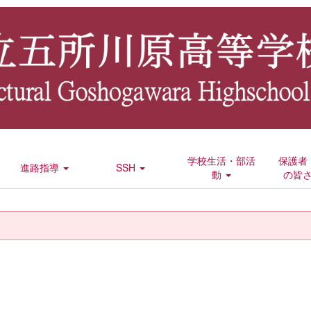
学校生活・部活
保護者
進路指導
SSH
動
の皆