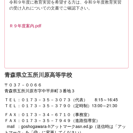
令和９年度に教育実習を希望する方は、令和９年度教育実習
の受け入れについての文書でご確認下さい。
Ｒ９年度案内.pdf
青森県立五所川原高等学校
〒０３７－００６６
青森県五所川原市字中平井町３番地３
ＴＥＬ：０１７３－３５－３０７３（代表） 8:15～16:45
ＴＥＬ：０１７３－３５－３７９０（定時制）13:00～21:30
ＦＡＸ：０１７３－３４－６７１０（事務室）
ＦＡＸ：０１７３－３５－７９４９（進路指導室）
mail ：goshogawara-hアットマークasn.ed.jp（送信時は「アッ
トマーク」を「@」に変更してください）