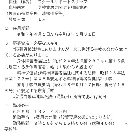
職種（職名） スクールサポートスタッフ
職務内容 学校業務に関する補助業務
（教員の補助業務、清掃作業等）
募集人数 １人
２ 任用期間
令和７年４月１日から令和８年３月３１日
３ 応募資格・必要なスキル
○応募資格は特にありませんが、次に掲げる手帳の交付を受け
ている必要があります。
・身体障害者福祉法（昭和２４年法律第２８３号）第１５条
に規定する身体障害者手帳（１級から６級まで）
・精神保健及び精神障害者福祉に関する法律（昭和２５年法
律第１２３号）第４５条規定する精神障害者保健福祉手帳
・療育手帳制度要綱（昭和４８年９月２７日厚生省発第１５
６号）に規定する療育手帳
○普通自動車運転免許（通勤用）所有であれば尚可
４ 勤務条件
給料月額 １３２，４３５円
通勤手当 ※費用の弁償（設置要綱の規定により支給）
勤務時間 ８時１５分から１５時００分（休憩４５分） ※
要相談