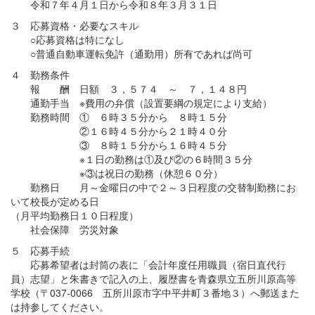
令和７年４月１日から令和８年３月３１日
３ 応募資格・必要なスキル
○応募資格は特になし
○普通自動車運転免許（通勤用）所有であれば尚可
４ 勤務条件
報 酬 日額 ３，５７４ ～ ７，１４８円
通勤手当 ※費用の弁償（設置要綱の規定により支給）
勤務時間 ① ６時３５分から ８時１５分
②１６時４５分から２１時４０分
③ ８時１５分から１６時４５分
※１日の勤務は①及び②の６時間３５分
※③は祝日の勤務（休憩６０分）
勤務日 月～金曜日の中で２～３日程度の交替制勤務にお
いて校長が定める日
（月平均勤務日１０日程度）
社会保障 労災対象
５ 応募手続
応募希望者は封筒の表に「会計年度任用職員（宿日直代行
員）志望」と朱書きで記入の上、履歴書を青森県立五所川原高等
学校（〒037-0066 五所川原市字中平井町３番地３）へ郵送また
は持参してください。