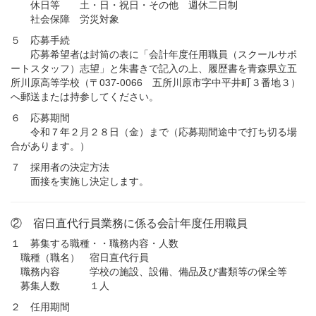
休日等 土・日・祝日・その他 週休二日制
社会保障 労災対象
５ 応募手続
応募希望者は封筒の表に「会計年度任用職員（スクールサポ
ートスタッフ）志望」と朱書きで記入の上、履歴書を青森県立五
所川原高等学校（〒037-0066 五所川原市字中平井町３番地３）
へ郵送または持参してください。
６ 応募期間
令和７年２月２８日（金）まで（応募期間途中で打ち切る場
合があります。）
７ 採用者の決定方法
面接を実施し決定します。
② 宿日直代行員業務に係る会計年度任用職員
１ 募集する職種・・職務内容・人数
職種（職名） 宿日直代行員
職務内容 学校の施設、設備、備品及び書類等の保全等
募集人数 １人
２ 任用期間