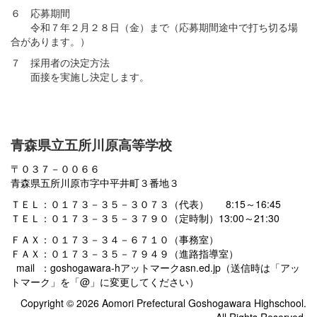
６ 応募期間
令和７年２月２８日（金）まで（応募期間途中で打ち切る場
合があります。）
７ 採用者の決定方法
面接を実施し決定します。
青森県立五所川原高等学校
〒０３７－００６６
青森県五所川原市字中平井町３番地３
ＴＥＬ：０１７３－３５－３０７３（代表） 8:15～16:45
ＴＥＬ：０１７３－３５－３７９０（定時制）13:00～21:30
ＦＡＸ：０１７３－３４－６７１０（事務室）
ＦＡＸ：０１７３－３５－７９４９（進路指導室）
mail ：goshogawara-hアットマークasn.ed.jp（送信時は「アッ
トマーク」を「@」に変更してください）
Copyright © 2026 Aomori Prefectural Goshogawara Highschool.