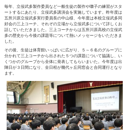
毎年、立佞武多製作委員など一般生徒の製作や囃子の練習がスタ
ートするにあたり、立佞武多講演会を実施しています。昨年度は
五所川原立佞武多実行委員長の中山様、今年度は本校立佞武多同
好会の三上コーチ、それぞの立場から立佞武多について詳しくお
話していただきました。三上コーチからは五所川原高校の立佞武
多の歴史から今後の課題等について熱いメッセージをいただきま
した。
その後、生徒は体育館いっぱいに広がり、５～６名のグループに
分かれて三上コーチから出された５つの課題について協議し、い
くつかのグループから全体に発表してもらいまいた。今年度は出
陣日が３日間になり、全日程が幾代ヶ丘同窓会と合同運行となり
ます。