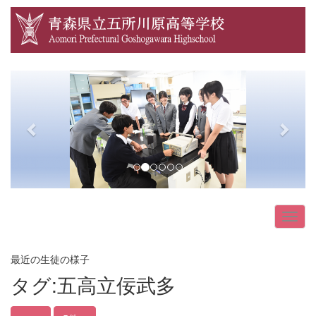
p
n
r
e
e
x
v
t
i
o
u
s
最近の生徒の様子
タグ:五高立佞武多