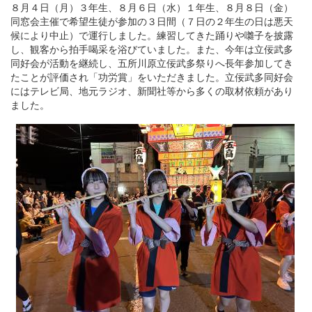
８月４日（月）３年生、８月６日（水）１年生、８月８日（金）
同窓会主催で希望生徒が参加の３日間（７日の２年生の日は悪天
候により中止）で運行しました。練習してきた踊りや囃子を披露
し、観客から拍手喝采を浴びていました。また、今年は立佞武多
同好会が活動を継続し、五所川原立佞武多祭りへ長年参加してき
たことが評価され「功労賞」をいただきました。立佞武多同好会
にはテレビ局、地元ラジオ、新聞社等から多くの取材依頼があり
ました。