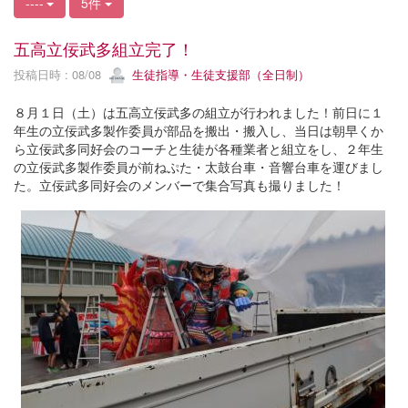
----
5件
五高立佞武多組立完了！
投稿日時 : 08/08
生徒指導・生徒支援部（全日制）
８月１日（土）は五高立佞武多の組立が行われました！前日に１
年生の立佞武多製作委員が部品を搬出・搬入し、当日は朝早くか
ら立佞武多同好会のコーチと生徒が各種業者と組立をし、２年生
の立佞武多製作委員が前ねぷた・太鼓台車・音響台車を運びまし
た。立佞武多同好会のメンバーで集合写真も撮りました！