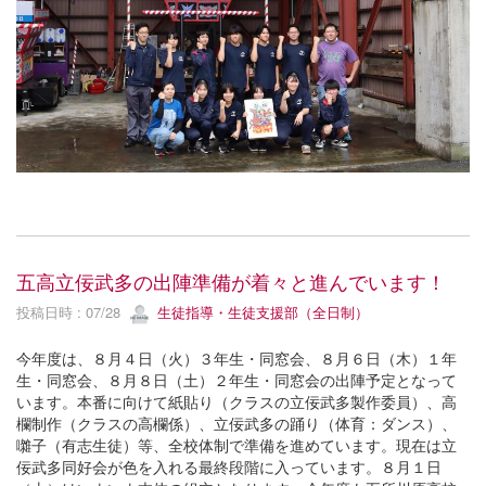
五高立佞武多の出陣準備が着々と進んでいます！
投稿日時 : 07/28
生徒指導・生徒支援部（全日制）
今年度は、８月４日（火）３年生・同窓会、８月６日（木）１年
生・同窓会、８月８日（土）２年生・同窓会の出陣予定となって
います。本番に向けて紙貼り（クラスの立佞武多製作委員）、高
欄制作（クラスの高欄係）、立佞武多の踊り（体育：ダンス）、
囃子（有志生徒）等、全校体制で準備を進めています。現在は立
佞武多同好会が色を入れる最終段階に入っています。８月１日