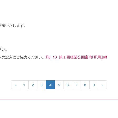
実施いたします。
。
さい。
への記入にご協力ください。
R8_13_第１回授業公開案内HP用.pdf
«
1
2
3
4
5
6
7
8
9
»