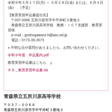
令和９年５月１７日(月) ～ ５月２８日(金) または、６月４日
(金) （予定）
【教育実習申込書提出先】
〒037-0066 五所川原市字中平井町３番地３
青森県立五所川原高等学校 教務・ＩＣＴ支援部 教育実
習係
e-mail：goshogawara-h@asn.ed.jp
電話：0173-35-3073
※ 不明な点や質問がありましたら、お問い合わせください。
令和９年度 申込案内.pdf
教育実習申込書はこちら ↓
Ｒ９＿教育実習申込書.xls
青森県立五所川原高等学校
〒０３７－００６６
青森県五所川原市字中平井町３番地３