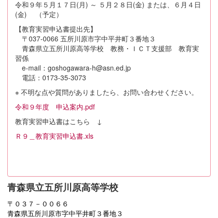
令和９年５月１７日(月) ～ ５月２８日(金) または、６月４日
(金) （予定）
【教育実習申込書提出先】
〒037-0066 五所川原市字中平井町３番地３
青森県立五所川原高等学校 教務・ＩＣＴ支援部 教育実
習係
e-mail：goshogawara-h@asn.ed.jp
電話：0173-35-3073
※ 不明な点や質問がありましたら、お問い合わせください。
令和９年度 申込案内.pdf
教育実習申込書はこちら ↓
Ｒ９＿教育実習申込書.xls
青森県立五所川原高等学校
〒０３７－００６６
青森県五所川原市字中平井町３番地３