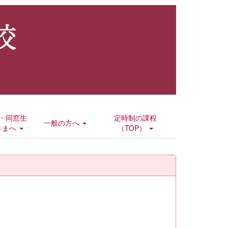
・同窓生
定時制の課程
一般の方へ
さまへ
（TOP）