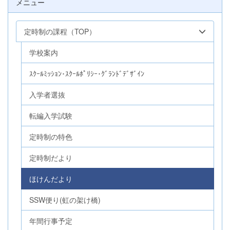
メニュー
定時制の課程（TOP）
学校案内
ｽｸｰﾙﾐｯｼｮﾝ･ｽｸｰﾙﾎﾟﾘｼｰ･ｸﾞﾗﾝﾄﾞﾃﾞｻﾞｲﾝ
入学者選抜
転編入学試験
定時制の特色
定時制だより
ほけんだより
SSW便り(虹の架け橋)
年間行事予定