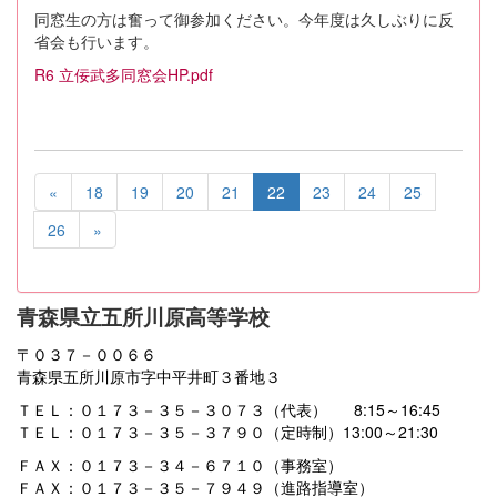
同窓生の方は奮って御参加ください。今年度は久しぶりに反
省会も行います。
R6 立佞武多同窓会HP.pdf
«
18
19
20
21
22
23
24
25
26
»
青森県立五所川原高等学校
〒０３７－００６６
青森県五所川原市字中平井町３番地３
ＴＥＬ：０１７３－３５－３０７３（代表） 8:15～16:45
ＴＥＬ：０１７３－３５－３７９０（定時制）13:00～21:30
ＦＡＸ：０１７３－３４－６７１０（事務室）
ＦＡＸ：０１７３－３５－７９４９（進路指導室）