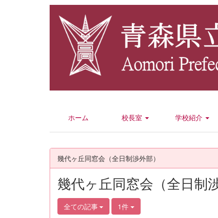
ホーム
校長室
学校紹介
幾代ヶ丘同窓会（全日制渉外部）
幾代ヶ丘同窓会（全日制
全ての記事
1件