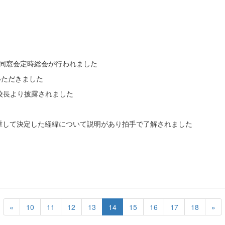
丘同窓会定時総会が行われました
いただきました
校長より披露されました
重して決定した経緯について説明があり拍手で了解されました
«
10
11
12
13
14
15
16
17
18
»