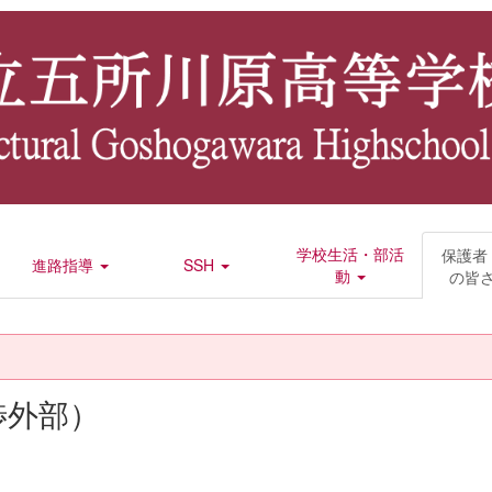
学校生活・部活
保護者
進路指導
SSH
動
の皆
渉外部）