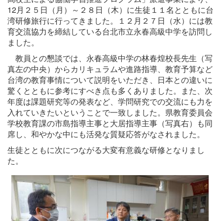
12月２５日（月）～２８日（木）に生徒１１名とともに台
湾研修旅行に行ってきました。１２月２７日（水）には教
育交流協力を締結している台北市立永春高級中学を訪問し
ました。
教員との懇談では、永春高級中学の林春煌校長先生（写
真左の中央）からカリキュラムや進路指導、教育予算など
台湾の教育事情について説明をいただき、日本との違いに
驚くとともに参考にすべき点も多くありました。また、次
年度は課題研究等の発表など、学問研究での交流にも力を
入れていきたいということで一致しました。県教育委員会
学校教育課の市島指導主事と大居指導主事（写真右）も同
席し、和やかな中にも活発な質疑応答がなされました。
生徒とともに次につながる大変有意義な研修となりまし
た。