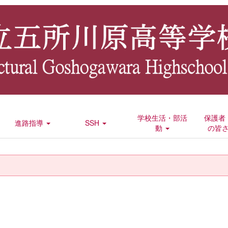
学校生活・部活
保護者
進路指導
SSH
動
の皆