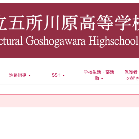
学校生活・部活
保護者
進路指導
SSH
動
の皆