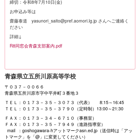
締切：令和8年7月10日(金)
お申込み等は
齋藤泰道 yasunori_saito@pref.aomori.lg.jp さんへご連絡く
ださい
詳細↓
R8同窓会青森支部案内.pdf
青森県立五所川原高等学校
〒０３７－００６６
青森県五所川原市字中平井町３番地３
ＴＥＬ：０１７３－３５－３０７３（代表） 8:15～16:45
ＴＥＬ：０１７３－３５－３７９０（定時制）13:00～21:30
ＦＡＸ：０１７３－３４－６７１０（事務室）
ＦＡＸ：０１７３－３５－７９４９（進路指導室）
mail ：goshogawara-hアットマークasn.ed.jp（送信時は「アッ
トマーク」を「@」に変更してください）