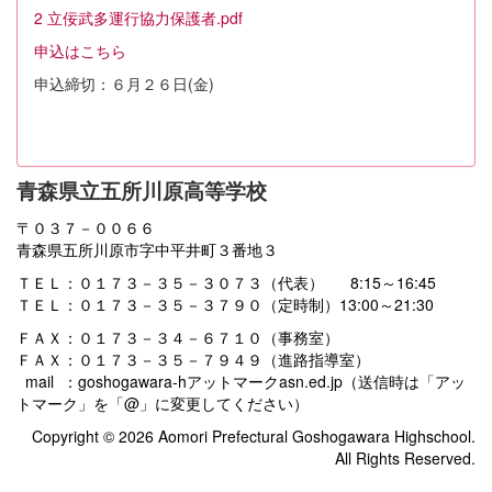
2 立佞武多運行協力保護者.pdf
申込はこちら
申込締切：６月２６日(金)
青森県立五所川原高等学校
〒０３７－００６６
青森県五所川原市字中平井町３番地３
ＴＥＬ：０１７３－３５－３０７３（代表） 8:15～16:45
ＴＥＬ：０１７３－３５－３７９０（定時制）13:00～21:30
ＦＡＸ：０１７３－３４－６７１０（事務室）
ＦＡＸ：０１７３－３５－７９４９（進路指導室）
mail ：goshogawara-hアットマークasn.ed.jp（送信時は「アッ
トマーク」を「@」に変更してください）
Copyright © 2026 Aomori Prefectural Goshogawara Highschool.
All Rights Reserved.