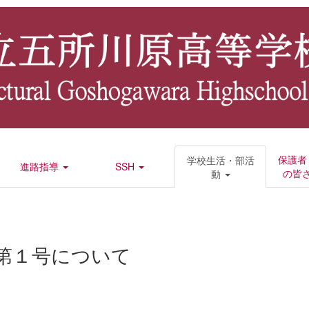
保護者
学校生活・部活
進路指導
SSH
の皆
動
第１号について