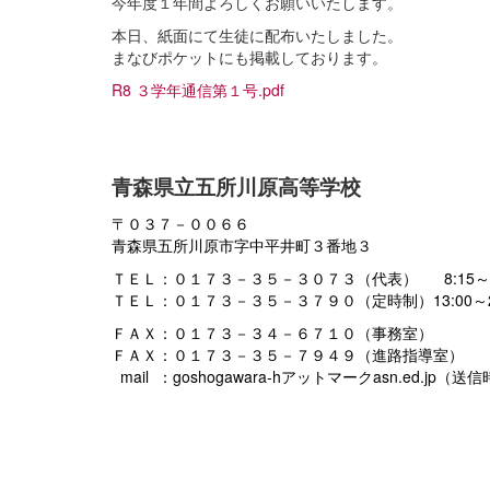
今年度１年間よろしくお願いいたします。
本日、紙面にて生徒に配布いたしました。
まなびポケットにも掲載しております。
R8 ３学年通信第１号.pdf
青森県立五所川原高等学校
〒０３７－００６６
青森県五所川原市字中平井町３番地３
ＴＥＬ：０１７３－３５－３０７３（代表） 8:15～16
ＴＥＬ：０１７３－３５－３７９０（定時制）13:00～21
ＦＡＸ：０１７３－３４－６７１０（事務室）
ＦＡＸ：０１７３－３５－７９４９（進路指導室）
mail ：goshogawara-hアットマークasn.ed