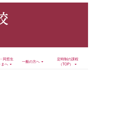
・同窓生
定時制の課程
一般の方へ
さまへ
（TOP）