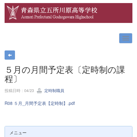
５月の月間予定表〔定時制の課
程〕
投稿日時 : 04/23
定時制職員
R08 ５月_月間予定表【定時制】.pdf
メニュー