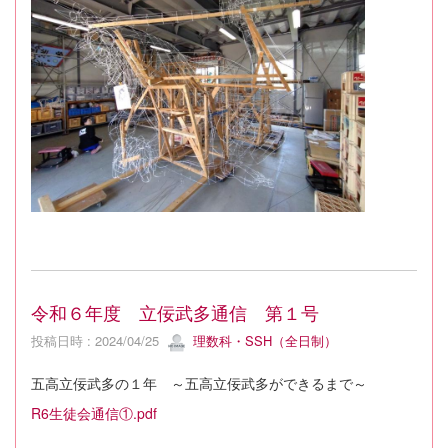
令和６年度 立佞武多通信 第１号
投稿日時 : 2024/04/25
理数科・SSH（全日制）
五高立佞武多の１年 ～五高立佞武多ができるまで～
R6生徒会通信①.pdf