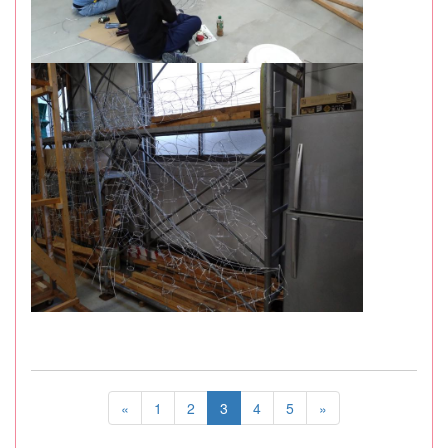
«
1
2
3
4
5
»