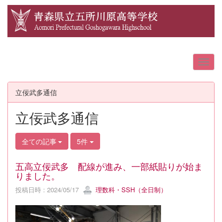
立佞武多通信
立佞武多通信
全ての記事
5件
五高立佞武多 配線が進み、一部紙貼りが始ま
りました。
投稿日時 : 2024/05/17
理数科・SSH（全日制）