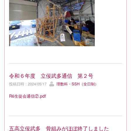
令和６年度 立佞武多通信 第２号
投稿日時 : 2024/05/17
理数科・SSH（全日制）
R6生徒会通信②.pdf
五高立佞武多 骨組みがほぼ終了しました