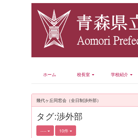
ホーム
校長室
学校紹介
幾代ヶ丘同窓会（全日制渉外部）
タグ:渉外部
----
10件